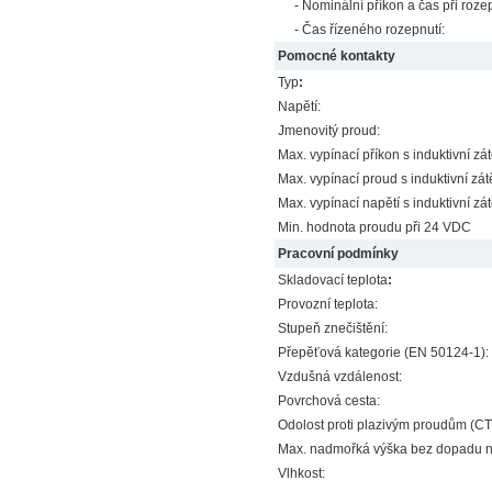
- Nominální příkon a čas při rozep
- Čas řízeného rozepnutí:
Pomocné kontakty
Typ
:
Napětí:
Jmenovitý proud:
Max. vypínací příkon s induktivní zá
Max. vypínací proud s induktivní zá
Max. vypínací napětí s induktivní zá
Min. hodnota proudu při 24 VDC
Pracovní podmínky
Skladovací teplota
:
Provozní teplota:
Stupeň znečištění:
Přepěťová kategorie (EN 50124-1):
Vzdušná vzdálenost:
Povrchová cesta:
Odolost proti plazivým proudům (CTI
Max. nadmořká výška bez dopadu n
Vlhkost: