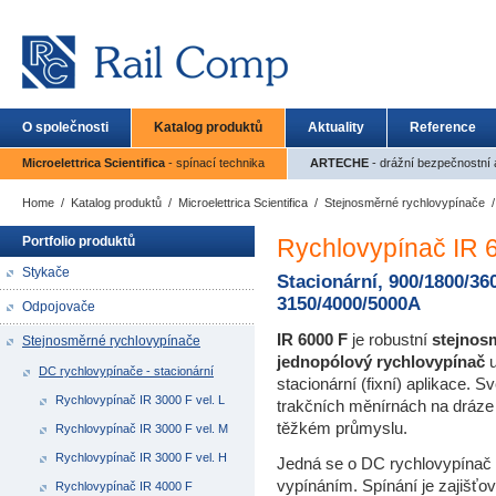
O společnosti
Katalog produktů
Aktuality
Reference
Microelettrica Scientifica
- spínací technika
ARTECHE
- drážní bezpečnostní a
Home
/
Katalog produktů
/
Microelettrica Scientifica
/
Stejnosměrné rychlovypínače
Portfolio produktů
Rychlovypínač IR 
Stykače
Stacionární, 900/1800/36
3150/4000/5000A
Odpojovače
IR 6000 F
je robustní
stejnos
Stejnosměrné rychlovypínače
jednopólový rychlovypínač
DC rychlovypínače - stacionární
stacionární (fixní) aplikace. Sv
Rychlovypínač IR 3000 F vel. L
trakčních měnírnách na dráze
těžkém průmyslu.
Rychlovypínač IR 3000 F vel. M
Rychlovypínač IR 3000 F vel. H
Jedná se o DC rychlovypínač
vypínáním. Spínání je zajišť
Rychlovypínač IR 4000 F