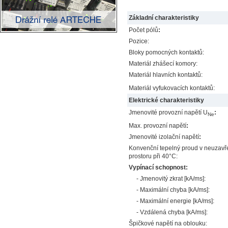
Základní charakteristiky
Počet pólů
:
Pozice:
Bloky pomocných kontaktů:
Materiál zhášecí komory:
Materiál hlavních kontaktů:
Materiál vyfukovacích kontaktů:
Elektrické charakteristiky
Jmenovité provozní napětí U
:
Ne
Max. provozní napětí
:
Jmenovité izolační napětí
:
Konvenční tepelný proud v neuzav
prostoru při 40°C:
Vypínací schopnost:
- Jmenovitý zkrat [kA/ms]:
- Maximální chyba [kA/ms]:
- Maximální energie [kA/ms]:
- Vzdálená chyba [kA/ms]:
Špičkové napětí na oblouku: