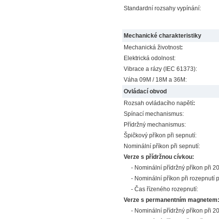
Standardní rozsahy vypínání:
Mechanické charakteristiky
Mechanická životnost
:
Elektrická odolnost:
Vibrace a rázy (IEC 61373):
Váha 09M / 18M a 36M:
Ovládací obvod
Rozsah ovládacího napětí
:
Spínací mechanismus:
Přídržný mechanismus:
Špičkový příkon při sepnutí:
Nominální příkon při sepnutí:
Verze s přídržnou cívkou:
- Nominální přídržný příkon při 2
- Nominální příkon při rozepnutí p
- Čas řízeného rozepnutí:
Verze s permanentním magnetem
- Nominální přídržný příkon při 2