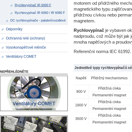
motorem od přídržného mecha
Rychlovypínač IR 6000 F
magnetického typu zajišťova
Rychlovypínač IR 6060 / IR 6080 F
přídržnou cívkou nebo perma
magnetem.
DC rychlovypínače - palubní/vozidlové
Odporníky
Rychlovypínač
je vybaven ok
nadproudu, což může být jak 
Ochranná relé (ochrany)
mnoha napěťových a proudový
Vysokonapěťové měniče
Referenční norma IEC 61992.
Ventilátory COMET
Jednotlivé typy
rychlovypínačů
sé
NEPŘEHLÉDNĚTE
Napětí
Přídržný mechanismus
Přídržná cívka
900 V
Permanentní magnet
Přídržná cívka
1800 V
Permanentní magnet
Přídržná cívka
3600 V
Permanentní magnet