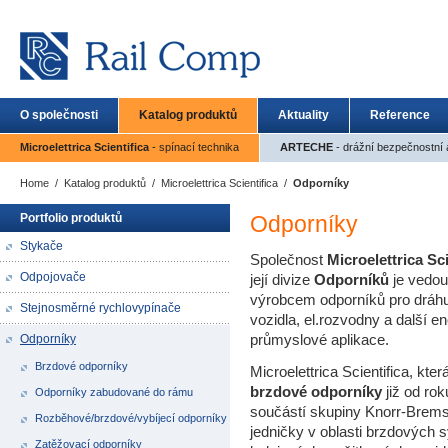
O společnosti
Katalog produktů
Aktuality
Reference
Microelettrica Scientifica
- spínací technika
ARTECHE
- drážní bezpečnostní a
Home
/
Katalog produktů
/
Microelettrica Scientifica
/
Odporníky
Portfolio produktů
Odporníky
Stykače
Společnost
Microelettrica
Sci
Odpojovače
její divize
Odporníků
je vedo
výrobcem odporníků pro dráhu
Stejnosměrné rychlovypínače
vozidla, el.rozvodny a další en
průmyslové aplikace.
Odporníky
Brzdové odporníky
Microelettrica Scientifica, kter
brzdové odporníky
již od rok
Odporníky zabudované do rámu
součástí skupiny Knorr-Brems
Rozběhové/brzdové/vybíjecí odporníky
jedničky v oblasti brzdových
Zatěžovací odporníky