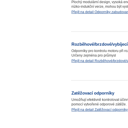
Plochý modulární design, vysoká ene
nízko-indukční verze, mohou být vyst
Přejít na detail Odporníky zabudov
Rozběhové/brzdové/vybíjecí
Odporníky pro kontrolu motoru při r
Určeny zejména pro průmysl
Přejít na detail Rozběhové/brzdové/
Zatěžovací odporníky
Umožňují efektivně kontrolovat účinn
pomocí vytvořené odporové zátěže.
Přejít na detail Zatěžovací odporníky