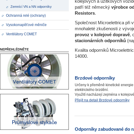
kolejových a užitkových vozid
patří též německý
výrobce od
Zemnící VN a NN odporníky
Resistors
.
Ochranná relé (ochrany)
Společnost Microelettrica při 
Vysokonapěťové měniče
mnohaleté zkušenosti z vývoj
Ventilátory COMET
provoz v kolejové dopravě
, 
stacionárních odporníků
(nap
NEPŘEHLÉDNĚTE
Kvalita odporníků Microelettr
14000.
Brzdové odporníky
Určeny k přeměně kinetické energie 
elektrického brzdění.
Využití nacházejí zejména v kolejov
Přejít na detail Brzdové odporníky
Odporníky zabudované do 