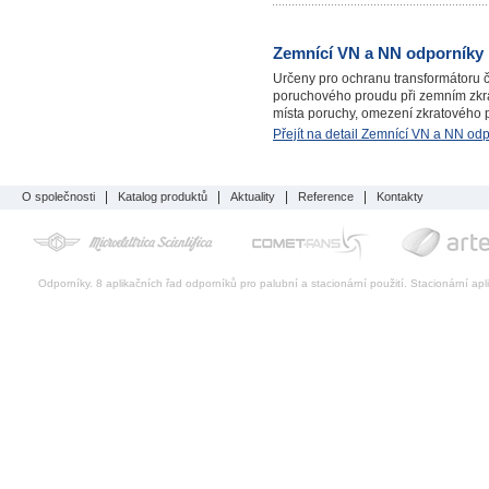
Zemnící VN a NN odporníky
Určeny pro ochranu transformátoru č
poruchového proudu při zemním zkra
místa poruchy, omezení zkratového 
Přejít na detail Zemnící VN a NN od
O společnosti
Katalog produktů
Aktuality
Reference
Kontakty
Odporníky. 8 aplikačních řad odporníků pro palubní a stacionární použití. Stacionární a