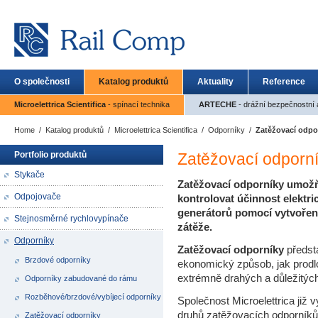
O společnosti
Katalog produktů
Aktuality
Reference
Microelettrica Scientifica
- spínací technika
ARTECHE
- drážní bezpečnostní a
Home
/
Katalog produktů
/
Microelettrica Scientifica
/
Odporníky
/
Zatěžovací odpo
Portfolio produktů
Zatěžovací odporn
Stykače
Zatěžovací odporníky umožňu
Odpojovače
kontrolovat účinnost elektri
generátorů pomocí vytvoře
Stejnosměrné rychlovypínače
zátěže.
Odporníky
Zatěžovací odporníky
předsta
Brzdové odporníky
ekonomický způsob, jak prodlo
extrémně drahých a důležitých
Odporníky zabudované do rámu
Rozběhové/brzdové/vybíjecí odporníky
Společnost Microelettrica již 
druhů zatěžovacích odporníků
Zatěžovací odporníky