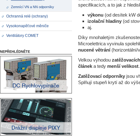
specifikacích, a to jak z hledi
Zemnící VN a NN odporníky
výkonu
(od desítek kW d
Ochranná relé (ochrany)
izolační hladiny
(od sto
Vysokonapěťové měniče
aj.
Ventilátory COMET
Díky mnohaletým zkušenostem
Microelettrica vyvinula spolehl
nucené větrání
(horizontální/v
NEPŘEHLÉDNĚTE
Velkou výhodou
zatěžovacích
článek
a tedy
menší velikost
.
Zatěžovací odporníky
jsou vh
Splňují stupeň krytí až do výš