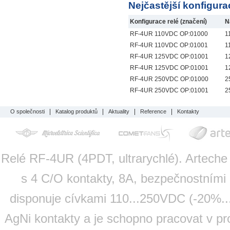
Nejčastější konfigurac
Konfigurace relé (značení)
N
RF-4UR 110VDC OP:01000
1
RF-4UR 110VDC OP:01001
1
RF-4UR 125VDC OP:01001
1
RF-4UR 125VDC OP:01001
1
RF-4UR 250VDC OP:01000
2
RF-4UR 250VDC OP:01001
2
O společnosti
Katalog produktů
Aktuality
Reference
Kontakty
Relé RF-4UR (4PDT, ultrarychlé). Arteche 
s 4 C/O kontakty, 8A, bezpečnostními
disponuje cívkami 110...250VDC (-20%.
AgNi kontakty a je schopno pracovat v pr