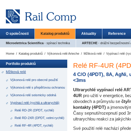
O společnosti
Katalog produktů
Aktuality
Reference
Microelettrica Scientifica
- spínací technika
ARTECHE
- drážní bezpečnostní a
Home
/
Katalog produktů
/
Výkonová relé Arteche
/
Mžiková relé
/
Vypínací relé (ryc
Portfolio produktů
Relé RF-4UR (4PDT,
Mžiková relé
4 C/O (4PDT), 8A, AgNi, 
<3ms
Výkonová relé pro obecné použití
Výkonová relé s přepěťovou ochranou
Ultrarychlé vypínací relé 
4UR
pro užití v energetice
, be
Výkonová relé seismicky odolná
obvodech
a průmyslu se
čtyř
Vypínací relé (rychlá a ultrarychlá)
kontakty (4PDT)
a jmenovit
Relé RD-2R (DPDT, rychlé)
Časy sepnutí/rozepnutí pod 
Relé RD-2XR (DPDT, velmi rychlé)
ultrarychlou reakci za jakýchk
Relé RF-4R (4PDT, rychlé)
Své použití relé nachází před