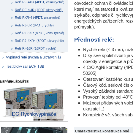
Relé RF-4XR (4PDT, velmi rychlé)
obvodech ochran či ovládacíc
které mají na starosti silová z
Relé RF-4UR (4PDT, ultrarychlé)
stykače, odpínače či rychlovy
Relé RXR-4 (4PDT, ultrarychlé)
energetických zařízeních, ro
Relé RJ-8R (8PDT, rychlé)
průmyslu).
Relé RJ-8XR (8PDT, velmi rychlé)
Přednosti relé:
Relé RJ-4XR4 (8PDT, ultrarychlé)
Relé RI-16R (16PDT, rychlé)
Rychlé relé (< 3 ms), níz
Díky své spolehlivosti je
Vypínací relé (rychlá a ultrarychlá)
obvody v energetice a pr
Test bloky saTECH TSB
4 C/O AgNi kontakty (4P
50205)
Otestování každého kusu 
NEPŘEHLÉDNĚTE
Čárový kód, sériové čísl
Vysoký základní standard,
Provozní teploty od -40°C
Možnost přídavných voleb
ukazatel...)
Kompletně vč. všech sub
Charakteristika konstrukce relé