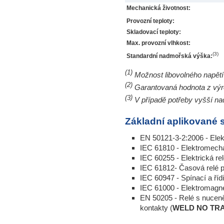
Mechanická životnost:
Provozní teploty:
Skladovací teploty:
Max. provozní vlhkost:
(3)
Standardní nadmořská výška:
(1)
Možnost libovolného napět
(2)
Garantovaná hodnota z vý
)
(3
V případě potřeby vyšší na
Základní aplikované 
EN 50121-3-2:2006 - Elek
IEC 61810 - Elektromech
IEC 60255 - Elektrická re
IEC 61812- Časová relé p
IEC 60947 - Spínací a řídi
IEC 61000 - Elektromagne
EN 50205 - Relé s nucen
kontakty (
WELD NO TR