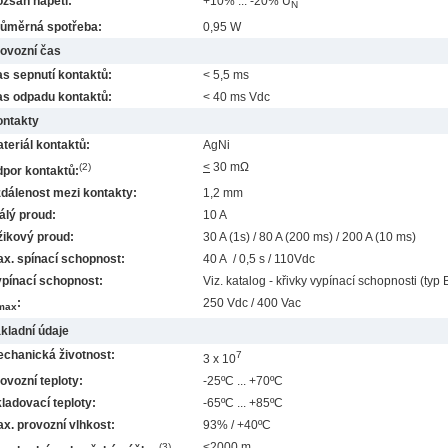
zsah napětí:
+10% ... -20% U
N
ůměrná spotřeba:
0,95 W
ovozní čas
s sepnutí kontaktů:
< 5,5 ms
s odpadu kontaktů:
< 40 ms Vdc
ntakty
teriál kontaktů:
AgNi
<
30 mΩ
(2)
por kontaktů:
dálenost mezi kontakty:
1,2 mm
álý proud:
10 A
ikový proud:
30 A (1s) / 80 A (200 ms) / 200 A (10 ms)
x. spínací schopnost:
40 A / 0,5 s / 110Vdc
pínací schopnost:
Viz. katalog - křivky vypínací schopnosti (typ 
:
250 Vdc / 400 Vac
max
kladní údaje
chanická životnost:
7
3 x 10
ovozní teploty:
-25ºC ... +70ºC
ladovací teploty:
-65ºC ... +85ºC
x. provozní vlhkost:
93% / +40ºC
<2000 m
(3)