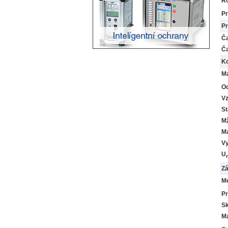
Ro
Pr
Pr
Ča
Ča
Ko
Ma
Od
Vz
St
Mž
Ma
Vy
U
Zá
Me
Pr
Sk
Ma