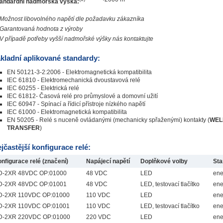
andardní nadmořská výška:
Možnost libovolného napětí dle požadavku zákazníka
Garantovaná hodnota z výroby
V případě potřeby vyšší nadmořské výšky nás kontaktujte
kladní aplikované standardy:
EN 50121-3-2:2006 - Elektromagnetická kompatibilita
IEC 61810 - Elektromechanická dvoustavová relé
IEC 60255 - Elektrická relé
IEC 61812- Časová relé pro průmyslové a domovní užití
IEC 60947 - Spínací a řídicí přístroje nízkého napětí
IEC 61000 - Elektromagnetická kompatibilita
EN 50205 - Relé s nuceně ovládanými (mechanicky spřaženými) kontakty (
WEL
TRANSFER
)
jčastější konfigurace relé:
nfigurace relé (značení)
Napájecí napětí
Doplňkové volby
Sta
D-2XR 48VDC OP:01000
48 VDC
LED
ene
D-2XR 48VDC OP:01001
48 VDC
LED, testovací tlačítko
ene
D-2XR 110VDC OP:01000
110 VDC
LED
ene
D-2XR 110VDC OP:01001
110 VDC
LED, testovací tlačítko
ene
D-2XR 220VDC OP:01000
220 VDC
LED
ene