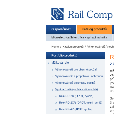
O společnosti
Katalog produktů
Microelettrica Scientifica
- spínací technika
Home
/
Katalog produktů
/
Výkonová relé Artech
Portfolio produktů
R
Mžiková relé
2 
Výkonová relé pro obecné použití
Mž
2X
Výkonová relé s přepěťovou ochranou
pr
Výkonová relé seismicky odolná
jm
Re
Vypínací relé (rychlá a ultrarychlá)
do
Relé RD-2R (DPDT, rychlé)
Sv
či 
Relé RD-2XR (DPDT, velmi rychlé)
za
Relé RF-4R (4PDT, rychlé)
en