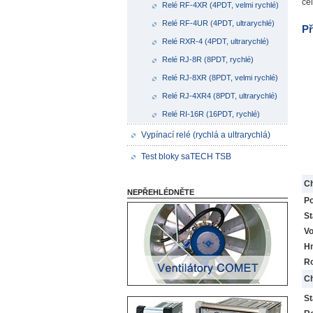
ce
Relé RF-4XR (4PDT, velmi rychlé)
Relé RF-4UR (4PDT, ultrarychlé)
Př
Relé RXR-4 (4PDT, ultrarychlé)
Relé RJ-8R (8PDT, rychlé)
Relé RJ-8XR (8PDT, velmi rychlé)
Relé RJ-4XR4 (8PDT, ultrarychlé)
Relé RI-16R (16PDT, rychlé)
Vypínací relé (rychlá a ultrarychlá)
Test bloky saTECH TSB
Ch
NEPŘEHLÉDNĚTE
Po
St
Vo
H
R
Ch
St