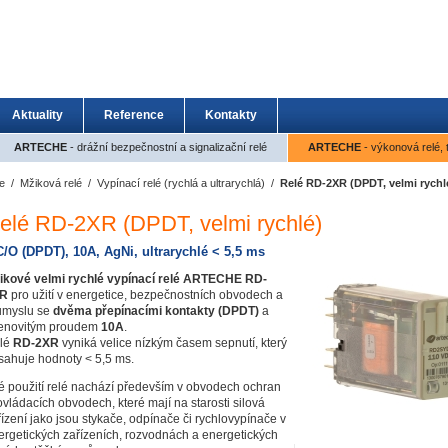
Aktuality
Reference
Kontakty
ARTECHE
- drážní bezpečnostní a signalizační relé
ARTECHE
- výkonová relé, 
e
/
Mžiková relé
/
Vypínací relé (rychlá a ultrarychlá)
/
Relé RD-2XR (DPDT, velmi rychl
elé RD-2XR (DPDT, velmi rychlé)
C/O (DPDT), 10A, AgNi, ultrarychlé < 5,5 ms
ikové velmi rychlé vypínací relé ARTECHE
RD-
R
pro užití v energetice
, bezpečnostních obvodech
a
ůmyslu se
dvěma přepínacími kontakty (DPDT)
a
enovitým proudem
10A
.
lé
RD-2XR
vyniká velice nízkým časem sepnutí, který
sahuje hodnoty < 5,5 ms.
é použití relé nachází především v obvodech ochran
ovládacích obvodech, které mají na starosti silová
řízení jako jsou stykače, odpínače či rychlovypínače v
ergetických zařízeních, rozvodnách a energetických