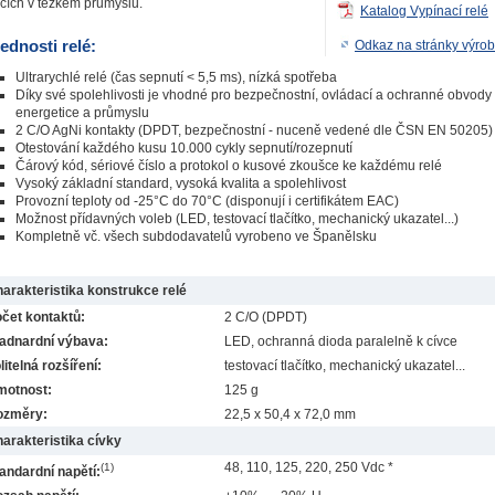
lcích v těžkém průmyslu.
Katalog Vypínací relé
ednosti relé:
Odkaz na stránky výro
Ultrarychlé relé (čas sepnutí < 5,5 ms), nízká spotřeba
Díky své spolehlivosti je vhodné pro bezpečnostní, ovládací a ochranné obvody
energetice a průmyslu
2 C/O AgNi kontakty (DPDT, bezpečnostní - nuceně vedené dle ČSN EN 50205)
Otestování každého kusu 10.000 cykly sepnutí/rozepnutí
Čárový kód, sériové číslo a protokol o kusové zkoušce ke každému relé
Vysoký základní standard, vysoká kvalita a spolehlivost
Provozní teploty od -25°C do 70°C (disponují i certifikátem EAC)
Možnost přídavných voleb (LED, testovací tlačítko, mechanický ukazatel...)
Kompletně vč. všech subdodavatelů vyrobeno ve Španělsku
arakteristika konstrukce relé
čet kontaktů:
2 C/O (DPDT)
adnardní výbava:
LED, ochranná dioda paralelně k cívce
litelná rozšíření:
testovací tlačítko, mechanický ukazatel...
motnost:
125 g
ozměry:
22,5 x 50,4 x 72,0 mm
arakteristika cívky
48, 110, 125, 220, 250 Vdc *
(1)
andardní napětí: