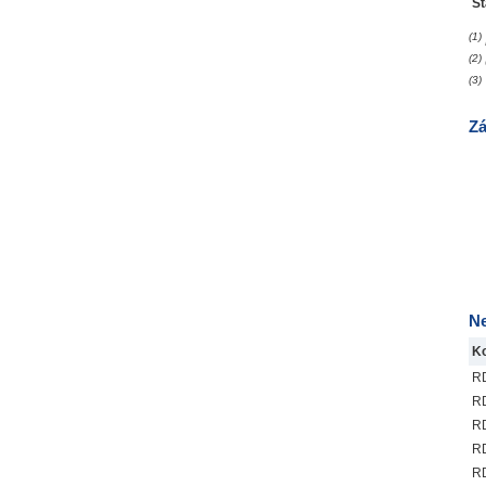
St
(1)
(2)
(3
)
Zá
Ne
Ko
R
R
R
R
R