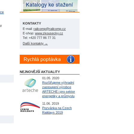
bce
KONTAKTY
 v
E-mail:
railcomp@railcomp.cz
E-shop:
www.zkousecky.cz
Tel: +420 777 86 77 31
Další kontakty →
NEJNOVĚJŠÍ AKTUALITY
01.05. 2020
Rozšiřujeme výhradní
zastoupení výrobce
ARTECHE i pro sektor
energetiky a průmyslu
11.06. 2019
Pozvánka na Czech
Raildays 2019