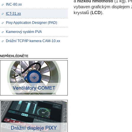
a
n
ízkou hmotností
(1
kg)
. Př
INC-80.xx
vybaven
grafickým
displejem 
krystalů
(
LCD
)
.
ICT-31.xx
Pixy Application Designer (PAD)
Kamerový systém PVA
Drážní TCP/IP kamera CAM-10.xx
NEPŘEHLÉDNĚTE