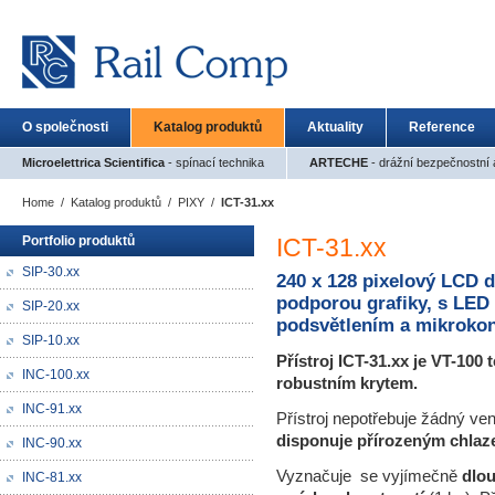
O společnosti
Katalog produktů
Aktuality
Reference
Microelettrica Scientifica
- spínací technika
ARTECHE
- drážní bezpečnostní a
Home
/
Katalog produktů
/
PIXY
/
ICT-31.xx
Portfolio produktů
ICT-31.xx
SIP-30.xx
240 x 128 pixelový LCD d
podporou grafiky, s LED
SIP-20.xx
podsvětlením a mikroko
SIP-10.xx
Přístroj ICT
-
31.xx
je
VT
-100
t
INC-100.xx
robustním krytem
.
INC-91.xx
Přístroj nepotřebuje žádný vent
disponuje přírozeným chlaz
INC-90.xx
Vyznačuje se vyjímečně
dlou
INC-81.xx