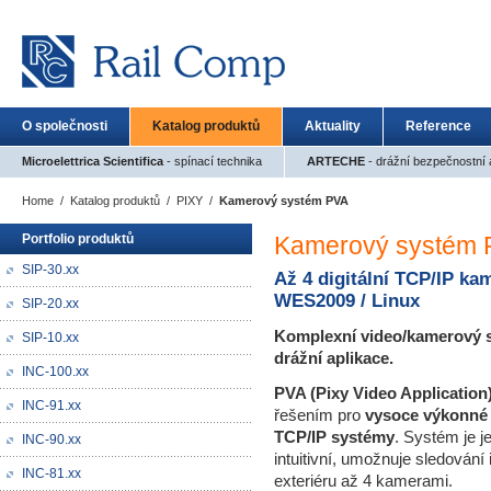
O společnosti
Katalog produktů
Aktuality
Reference
Microelettrica Scientifica
- spínací technika
ARTECHE
- drážní bezpečnostní a
Home
/
Katalog produktů
/
PIXY
/
Kamerový systém PVA
Portfolio produktů
Kamerový systém 
SIP-30.xx
Až 4 digitální TCP/IP ka
WES2009 / Linux
SIP-20.xx
Komplexní video/kamerový 
SIP-10.xx
drážní aplikace.
INC-100.xx
PVA (Pixy Video Application
INC-91.xx
řešením pro
vysoce výkonné
TCP/IP systémy
. Systém je 
INC-90.xx
intuitivní, umožnuje sledování i
INC-81.xx
exteriéru až 4 kamerami.