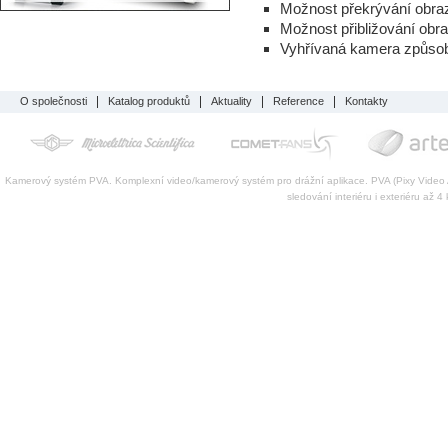
Možnost překrývání obraz
Možnost přibližování obr
Vyhřívaná kamera způsobi
O společnosti
Katalog produktů
Aktuality
Reference
Kontakty
Kamerový systém PVA. Komplexní video/kamerový systém pro drážní aplikace. PVA (Pixy Video A
sledování interiéru i exteriéru až