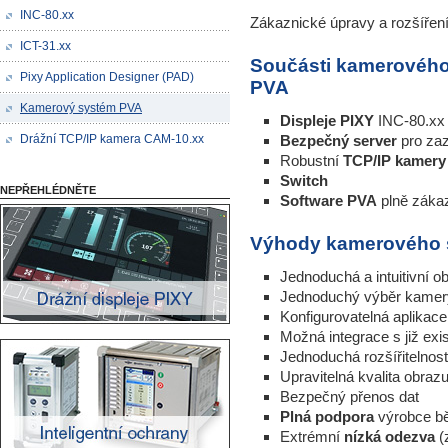
INC-80.xx
Zákaznické úpravy a rozšířen
ICT-31.xx
Součásti kamerovéh
Pixy Application Designer (PAD)
PVA
Kamerový systém PVA
Displeje PIXY
INC-80.xx 
Drážní TCP/IP kamera CAM-10.xx
Bezpečný server
pro za
Robustní
TCP/IP kamery
Switch
NEPŘEHLÉDNĚTE
Software PVA
plně záka
Výhody kamerového 
Jednoduchá a intuitivní 
Jednoduchý výběr kame
Konfigurovatelná aplika
Možná integrace s již exi
Jednoduchá rozšířitelnost
Upravitelná kvalita obraz
Bezpečný přenos dat
Plná podpora
výrobce bě
Extrémní
nízká odezva
(