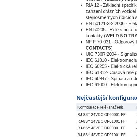
RIA 12 - Základní specifi
zařízení drážních vozidel
stejnosměrných řídících
EN 50121-3-2:2006 - Elek
EN 50205 - Relé s nucen
kontakty (
WELD NO TR
NF F 70-031 - Odporový te
CONTACTS
)
UIC 736R:2004 - Signaliza
IEC 61810 - Elektromech
IEC 60255 - Elektrická re
IEC 61812- Časová relé p
IEC 60947 - Spínací a řídi
IEC 61000 - Elektromagne
Nejčastější konfigurac
Konfigurace relé (značení)
RJ-8SY 24VDC OP00001 FF
RJ-8SY 24VDC OP01001 FF
RJ-8SY 48VDC OP00001 FF
RJ-8SY 48VDC OP01001 FF