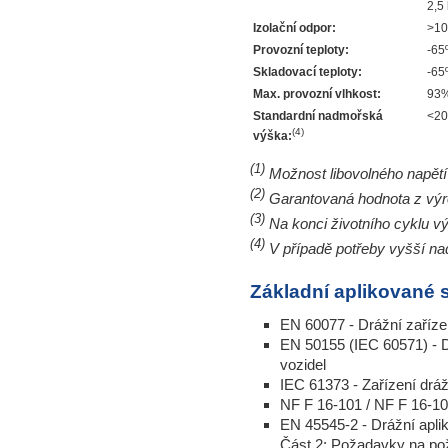
2,5
Izolační odpor:
>10
Provozní teploty:
-65
Skladovací teploty:
-65
Max. provozní vlhkost:
93%
Standardní nadmořská
<20
(4)
výška:
(1)
Možnost libovolného napět
(2)
Garantovaná hodnota z vý
(3)
Na konci životního cyklu v
(4)
V případě potřeby vyšší na
Základní aplikované 
EN 60077 - Drážní zařízen
EN 50155 (IEC 60571) - Dr
vozidel
IEC 61373 - Zařízení drá
NF F 16-101 / NF F 16-102 
EN 45545-2 - Drážní aplik
Část 2: Požadavky na požá