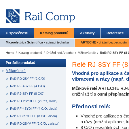
O společnosti
Katalog produktů
Aktuality
Reference
Microelettrica Scientifica
- spínací technika
ARTECHE
- drážní bezpečnostní a
Home
/
Katalog produktů
/
Drážní relé Arteche
/
Mžiková relé
/
Relé RJ-8SY FF (8 
Portfolio produktů
Relé RJ-8SY FF (8
Mžiková relé
Vhodná pro aplikace s č
vibracemi a rázy (např. d
Relé RD-2SY FF (2 C/O)
Relé RF-4SY FF (4 C/O)
Mžikové relé ARTECHE
RJ-
drážní užití s
osmi přepínací
Relé RJ-8SY FF (8 C/O)
Relé RD-2SYDI FF (2 C/O, dioda)
Přednosti relé:
Relé RF-4SYDI FF (4 C/O, dioda)
Vhodné pro aplikace s ča
Relé RJ-8SYDI FF (8 C/O, dioda)
a rázy (drážní aplikace, tr
Relé RD-2SYV FF (2 C/O, varistor)
8 C/O nesvařitelných kon