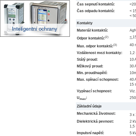
Čas sepnutí kontaktů:
<20
Čas odpadu kontaktů:
< 1
< 5
Kontakty
Materiál kontaktů:
AgN
<
1
(2)
Odpor kontaktů:
40 
(3)
Max. odpor kontaktů:
Vzdálenost mezi kontakty:
1,2
Stálý proud:
10 
Mžikový proud:
30 A
Min. proud/napětí:
10
Max. spínací schopnost:
40 A
15 
Vypínací schopnost:
Viz.
U
:
250
max
Základní údaje
Mechanická životnost:
3 x
Dielektrická pevnost:
2 k
1,5
Impulsní napětí:
5 k