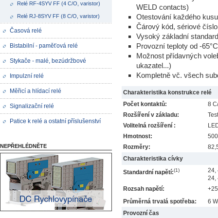
Relé RF-4SYV FF (4 C/O, varistor)
WELD contacts)
Otestování každého kusu 
Relé RJ-8SYV FF (8 C/O, varistor)
Čárový kód, sériové čísl
Časová relé
Vysoký základní standard,
Provozní teploty od -65°C
Bistabilní - paměťová relé
Možnost přídavných voleb
Stykače - malé, bezúdržbové
ukazatel...)
Kompletně vč. všech sub
Impulzní relé
Měřicí a hlídací relé
Charakteristika konstrukce relé
Počet kontaktů:
8 C
Signalizační relé
Rozšíření v základu:
Test
Patice k relé a ostatní příslušenství
Volitelná rozšíření :
LED
Hmotnost:
500
NEPŘEHLÉDNĚTE
Rozměry:
82,
Charakteristika cívky
24,
(1)
Standardní napětí:
24,
Rozsah napětí:
+25
Průměrná trvalá spotřeba:
6 W
Provozní čas