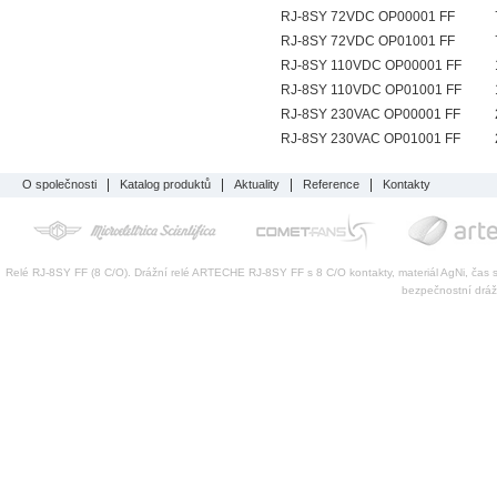
RJ-8SY 72VDC OP00001 FF
RJ-8SY 72VDC OP01001 FF
RJ-8SY 110VDC OP00001 FF
RJ-8SY 110VDC OP01001 FF
RJ-8SY 230VAC OP00001 FF
RJ-8SY 230VAC OP01001 FF
O společnosti
Katalog produktů
Aktuality
Reference
Kontakty
Relé RJ-8SY FF (8 C/O). Drážní relé ARTECHE RJ-8SY FF s 8 C/O kontakty, materiál AgNi, čas s
bezpečnostní drážn