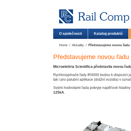
O společnosti
Katalog produktů
Home
/
Aktuality
/
Představujeme novou řadu 
Představujeme novou řadu 
Microelettria Scientifica představila novou ř
Rychlovypínače řady IR4000 budou k dispozici jak
tak i pro palubní aplikace (drážní vozidla) v ozn
Svými hodnotami řada pokryje napěťové hladin
125kA
.