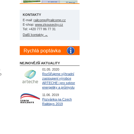
KONTAKTY
E-mail:
railcomp@railcomp.cz
E-shop:
www.zkousecky.cz
Tel: +420 777 86 77 31
Další kontakty →
NEJNOVĚJŠÍ AKTUALITY
m
01.05. 2020
o
Rozšiřujeme výhradní
zastoupení výrobce
ARTECHE i pro sektor
energetiky a průmyslu
11.06. 2019
Pozvánka na Czech
Raildays 2019