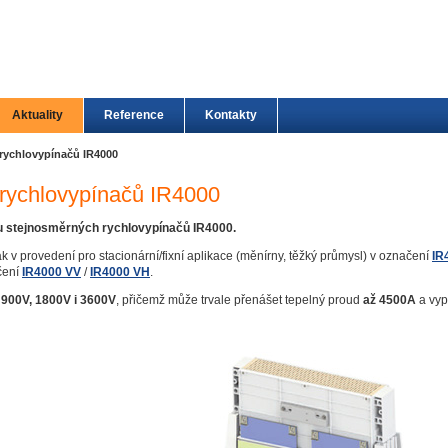
Aktuality
Reference
Kontakty
rychlovypínačů IR4000
rychlovypínačů IR4000
adu stejnosměrných rychlovypínačů IR4000
.
 v provedení pro stacionární/fixní aplikace (měnírny, těžký průmysl) v označení
IR
ačení
IR4000 VV
/
IR4000 VH
.
y
900V, 1800V i 3600V
, přičemž může trvale přenášet tepelný proud
až 4500A
a vyp