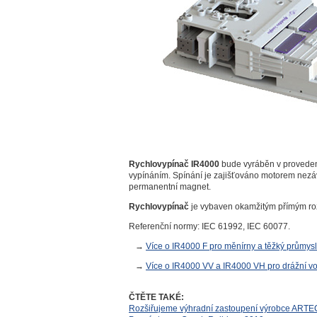
Rychlovypínač IR4000
bude vyráběn v provedení
vypínáním. Spínání je zajišťováno motorem nezá
permanentní magnet.
Rychlovypínač
je vybaven okamžitým přímým ro
Referenční normy: IEC 61992, IEC 60077.
→
Více o IR4000 F pro měnírny a těžký průmysl
→
Více o IR4000 VV a IR4000 VH pro drážní vo
ČTĚTE TAKÉ:
Rozšiřujeme výhradní zastoupení výrobce ARTECH