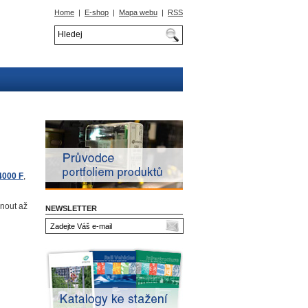
Home
|
E-shop
|
Mapa webu
|
RSS
4000 F
,
nout až
NEWSLETTER