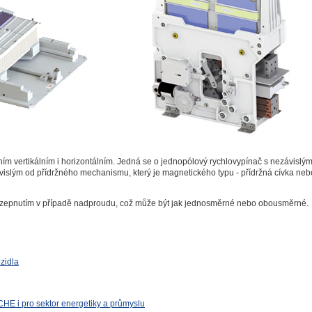
m vertikálním i horizontálním. Jedná se o jednopólový rychlovypínač s nezávislý
vislým od přídržného mechanismu, který je magnetického typu - přídržná cívka neb
zepnutím v případě nadproudu, což může být jak jednosměrné nebo obousměrné.
zidla
E i pro sektor energetiky a průmyslu