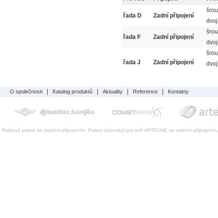
šro
řada D
Zadní připojení
dvoj
šro
řada F
Zadní připojení
dvoj
šro
řada J
Zadní připojení
dvoj
O společnosti
Katalog produktů
Aktuality
Reference
Kontakty
Reléové patice se zadním připojením. Patice (zásuvky) pro relé ARTECHE se zadním připojením,