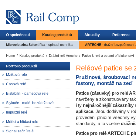
O společnosti
Katalog produktů
Aktuality
Reference
Microelettrica Scientifica
- spínací technika
ARTECHE
- drážní bezpečnostní a
Home
/
Katalog produktů
/
Drážní relé Arteche
/
Patice k relé a ostatní příslušenství
Portfolio produktů
Reléové patice se 
Mžiková relé
Pružinové, šroubovací n
fastony, montáž na zeď
Časová relé
Patice (zásuvky) pro relé 
Bistabilní - paměťová relé
navrženy a zkonstruovány tak,
Stykače - malé, bezúdržbové
i ty
nejnáročnější zákazníky
aplikace
. Jsou dodávány v ro
Impulzní relé
provedení plnícím všechny v
Měřicí a hlídací relé
standardy, a to včetně
drážní
Signalizační relé
Patice pro relé ARTECHE pln