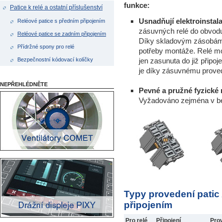
funkce:
Patice k relé a ostatní příslušenství
Usnadňují elektroinstala
Reléové patice s předním připojením
zásuvných relé do obvod
Reléové patice se zadním připojením
Díky skladovým zásobám v
Přídržné spony pro relé
potřeby montáže. Relé mo
Bezpečnostní kódovací kolíčky
jen zasunuta do již připo
je díky zásuvnému proved
NEPŘEHLÉDNĚTE
Pevné a pružné fyzické r
Vyžadováno zejména v bez
Typy provedení pati
připojením
Pro relé
Připojení
Pro