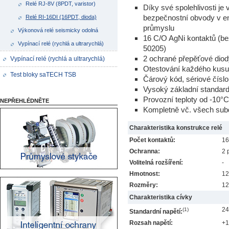
Relé RJ-8V (8PDT, varistor)
Díky své spolehlivosti je
bezpečnostní obvody v en
Relé RI-16DI (16PDT, dioda)
průmyslu
Výkonová relé seismicky odolná
16 C/O AgNi kontaktů (b
Vypínací relé (rychlá a ultrarychlá)
50205)
2 ochrané přepěťové diod
Vypínací relé (rychlá a ultrarychlá)
Otestování každého kusu 
Test bloky saTECH TSB
Čárový kód, sériové čísl
Vysoký základní standard,
Provozní teploty od -10°C
NEPŘEHLÉDNĚTE
Kompletně vč. všech sub
Charakteristika konstrukce relé
Počet kontaktů:
16
Ochranna:
2 
Volitelná rozšíření:
-
Hmotnost:
12
Rozměry:
12
Charakteristika cívky
24
(1)
Standardní napětí:
Rozsah napětí:
+1