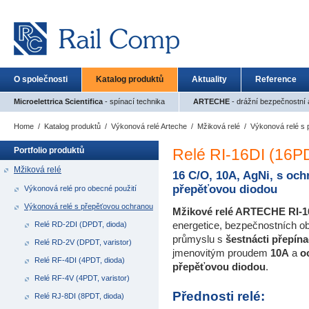
O společnosti
Katalog produktů
Aktuality
Reference
Microelettrica Scientifica
- spínací technika
ARTECHE
- drážní bezpečnostní a
Home
/
Katalog produktů
/
Výkonová relé Arteche
/
Mžiková relé
/
Výkonová relé s
Portfolio produktů
Relé RI-16DI (16PD
Mžiková relé
16 C/O, 10A, AgNi, s oc
přepěťovou diodou
Výkonová relé pro obecné použití
Výkonová relé s přepěťovou ochranou
Mžikové relé ARTECHE
RI-1
energetice
, bezpečnostních o
Relé RD-2DI (DPDT, dioda)
průmyslu s
šestnácti přepína
Relé RD-2V (DPDT, varistor)
jmenovitým proudem
10A
a
o
Relé RF-4DI (4PDT, dioda)
přepěťovou diodou
.
Relé RF-4V (4PDT, varistor)
Přednosti relé:
Relé RJ-8DI (8PDT, dioda)