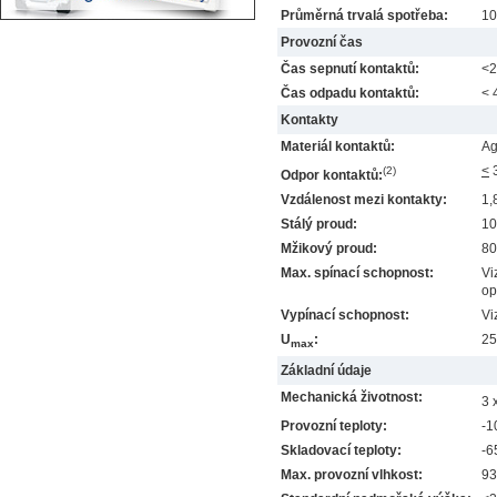
Průměrná trvalá spotřeba:
10
Provozní čas
Čas sepnutí kontaktů:
<2
Čas odpadu kontaktů:
< 
Kontakty
Materiál kontaktů:
Ag
<
3
(2)
Odpor kontaktů:
Vzdálenost mezi kontakty:
1,
Stálý proud:
10
Mžikový proud:
80
Max. spínací schopnost:
Vi
op
Vypínací schopnost:
Vi
U
:
25
max
Základní údaje
Mechanická životnost:
3 
Provozní teploty:
-1
Skladovací teploty:
-6
Max. provozní vlhkost:
93