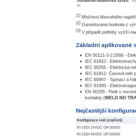
Standardní nadmořská výška:
<2
(3)
(1)
Možnost libovolného napět
(2)
Garantovaná hodnota z vý
(3)
V případě potřeby vyšší n
Základní aplikované 
EN 50121-3-2:2006 - Elek
IEC 61810 - Elektromech
IEC 60255 - Elektrická re
IEC 61812- Časová relé p
IEC 60947 - Spínací a řídi
IEC 61000 - Elektromagne
EN 50205 - Relé s nucen
kontakty (
WELD NO TR
Nejčastější konfigurac
Konfigurace relé (značení)
RI-16DI 24VDC OP:00000
RI-16DI 48VDC OP:00000