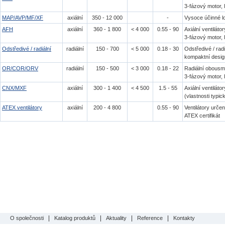
3-fázový motor, 
MAP/AVP/MF/XF
axiální
350 - 12 000
-
Vysoce účinné l
AFH
axiální
360 - 1 800
< 4 000
0.55 - 90
Axiální ventiláto
3-fázový motor, 
Odstředivé / radiální
radiální
150 - 700
< 5 000
0.18 - 30
Odstředivé / radi
kompaktní desig
OR/COR/ORV
radiální
150 - 500
< 3 000
0.18 - 22
Radiální obousmě
3-fázový motor, 
CNX/MXF
axiální
300 - 1 400
< 4 500
1.5 - 55
Axiální ventilát
(vlastnosti typic
ATEX ventilátory
axiální
200 - 4 800
0.55 - 90
Ventilátory urč
ATEX certifikát
O společnosti
Katalog produktů
Aktuality
Reference
Kontakty