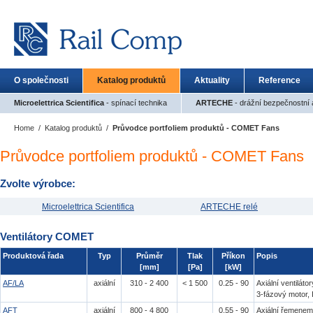
O společnosti
Katalog produktů
Aktuality
Reference
Microelettrica Scientifica
- spínací technika
ARTECHE
- drážní bezpečnostní a
Home
/
Katalog produktů
/
Průvodce portfoliem produktů - COMET Fans
Průvodce portfoliem produktů - COMET Fans
Zvolte výrobce:
Microelettrica Scientifica
ARTECHE relé
Ventilátory COMET
Produktová řada
Typ
Průměr
Tlak
Příkon
Popis
[mm]
[Pa]
[kW]
AF/LA
axiální
310 - 2 400
< 1 500
0.25 - 90
Axiální ventilát
3-fázový motor, 
AFT
axiální
800 - 4 800
0.55 - 90
Axiální řemenem 