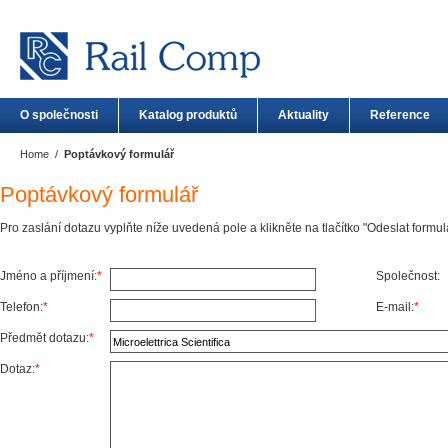
O společnosti
Katalog produktů
Aktuality
Reference
Home
/
Poptávkový formulář
Poptávkový formulář
Pro zaslání dotazu vyplňte níže uvedená pole a klikněte na tlačítko "Odeslat formulá
Jméno a příjmení:
*
Společnost:
Telefon:
*
E-mail:
*
Předmět dotazu:
*
Dotaz:
*